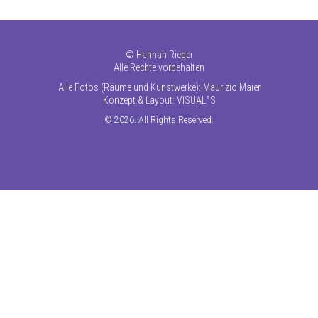
©
Hannah Rieger
Alle Rechte vorbehalten
Alle Fotos (Räume und Kunstwerke): Maurizio Maier
Konzept & Layout:
VISUAL°S
© 2026. All Rights Reserved.