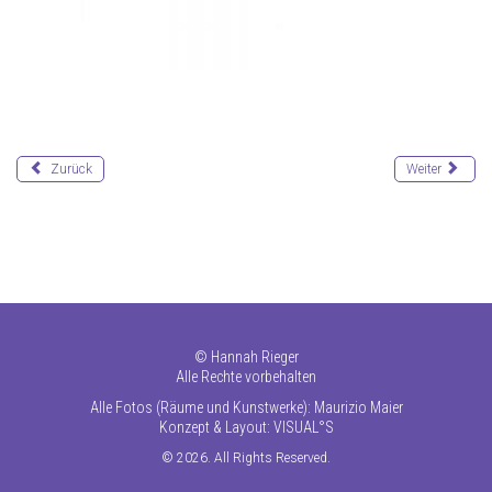
Zurück
Weiter
©
Hannah Rieger
Alle Rechte vorbehalten
Alle Fotos (Räume und Kunstwerke): Maurizio Maier
Konzept & Layout:
VISUAL°S
© 2026. All Rights Reserved.