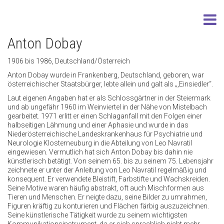
Anton Dobay
1906 bis 1986, Deutschland/Österreich
Anton Dobay wurde in Frankenberg, Deutschland, geboren, war
österreichischer Staatsbürger, lebte allein und galt als „,Einsiedler“.
Laut eigenen Angaben hat er als Schlossgärtner in der Steiermark
und ab ungefähr 1960 im Weinviertel in der Nähe von Mistelbach
gearbeitet. 1971 erlitt er einen Schlaganfall mit den Folgen einer
halbseitigen Lähmung und einer Aphasie und wurde in das
Niederösterreichische Landeskrankenhaus für Psychiatrie und
Neurologie Klosterneuburg in die Abteilung von Leo Navratil
eingewiesen. Vermutlich hat sich Anton Dobay bis dahin nie
künstlerisch betätigt. Von seinem 65. bis zu seinem 75. Lebensjahr
zeichnete er unter der Anleitung von Leo Navratil regelmäßig und
konsequent. Er verwendete Bleistift, Farbstifte und Wachskreiden.
Seine Motive waren häufig abstrakt, oft auch Mischformen aus
Tieren und Menschen. Er neigte dazu, seine Bilder zu umrahmen,
Figuren kräftig zu konturieren und Flächen färbig auszuzeichnen.
Seine künstlerische Tätigkeit wurde zu seinem wichtigsten