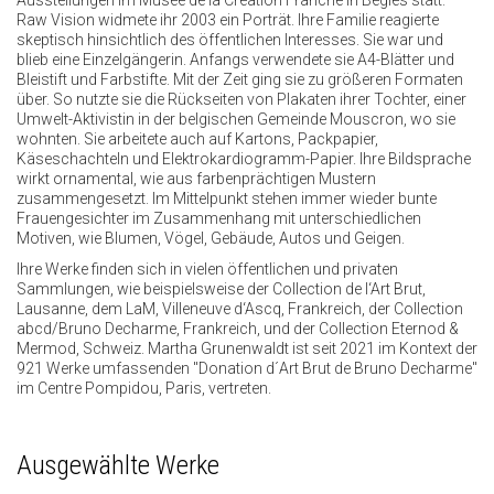
Ausstellungen im Musée de la Création Franche in Bègles statt.
Raw Vision widmete ihr 2003 ein Porträt. Ihre Familie reagierte
skeptisch hinsichtlich des öffentlichen Interesses. Sie war und
blieb eine Einzelgängerin. Anfangs verwendete sie A4-Blätter und
Bleistift und Farbstifte. Mit der Zeit ging sie zu größeren Formaten
über. So nutzte sie die Rückseiten von Plakaten ihrer Tochter, einer
Umwelt-Aktivistin in der belgischen Gemeinde Mouscron, wo sie
wohnten. Sie arbeitete auch auf Kartons, Packpapier,
Käseschachteln und Elektrokardiogramm-Papier. Ihre Bildsprache
wirkt ornamental, wie aus farbenprächtigen Mustern
zusammengesetzt. Im Mittelpunkt stehen immer wieder bunte
Frauengesichter im Zusammenhang mit unterschiedlichen
Motiven, wie Blumen, Vögel, Gebäude, Autos und Geigen.
Ihre Werke finden sich in vielen öffentlichen und privaten
Sammlungen, wie beispielsweise der Collection de l‘Art Brut,
Lausanne, dem LaM, Villeneuve d‘Ascq, Frankreich, der Collection
abcd/Bruno Decharme, Frankreich, und der Collection Eternod &
Mermod, Schweiz. Martha Grunenwaldt ist seit 2021 im Kontext der
921 Werke umfassenden "Donation d´Art Brut de Bruno Decharme"
im Centre Pompidou, Paris, vertreten.
Ausgewählte Werke