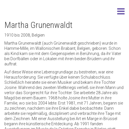
Martha Grunenwaldt
1910 bis 2008, Belgien
Martha Grunenwaldt (auch Grünenwaldt geschrieben) wurde in
Hamme-Mille, im Wallonischen Brabant, Belgien, geboren. Schon
als Kind kam sie mit dem Geigenspielen in Berührung, da ihr Vater
bei Dorfbällen oder in Lokalen mit ihren beiden Brüdern und ihr
auftrat.
Auf diese Weise eine Lebensgrundlage zu bestreiten, war eine
Herausforderung. Sie verfügte über keinen Schulabschluss.
Schließlich heiratete sie einen Musiker und bekam ihre Tochter
Josine. Während des zweiten Weltkriegs verließ sie ihren Mann und
verlor das Sorgerecht für ihre Tochter. Sie arbeitete 28 Jahre als
Magd bei einem Bauern. 1968 holte Josine ihre Mutter in ihre
Familie, wo sie bis 2004 lebte. Erst 1981, mit 71 Jahren, begann sie
zu zeichnen, nachdem sie ihre Enkel dabei beobachtete. Dann
arbeitete sie regelmäßig, diszipliniert und verbrachte ihre Tage mit
dem Zeichnen. Mit einer Ausstellung bei Art en Marge in Brüssel
begann ihre künstlerische Entdeckung. Ab 1991 fanden