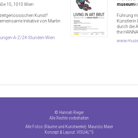
aße 15, 1010 Wien
museum
k
er zeitgenössischen Kunst?
Führung mi
emeinsame Initiative von Martin
Künstlerin 
durch die 
the HANNA
ungen-A-Z/24-Stunden-Wien
www.muse
©
Hannah Rieger
Alle Rechte vorbehalten
Alle Fotos (Räume und Kunstwerke): Maurizio Maier
Konzept & Layout:
VISUAL°S