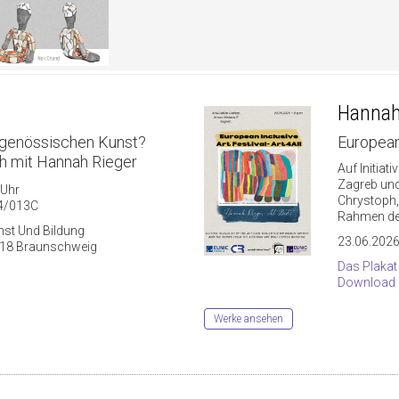
Hannah 
itgenössischen Kunst?
European 
h mit Hannah Rieger
Auf Initiat
Zagreb und
 Uhr
Chrystoph, 
4/013C
Rahmen des 
unst Und Bildung
23.06.2026
8118 Braunschweig
Das Plakat
Download 
Werke ansehen