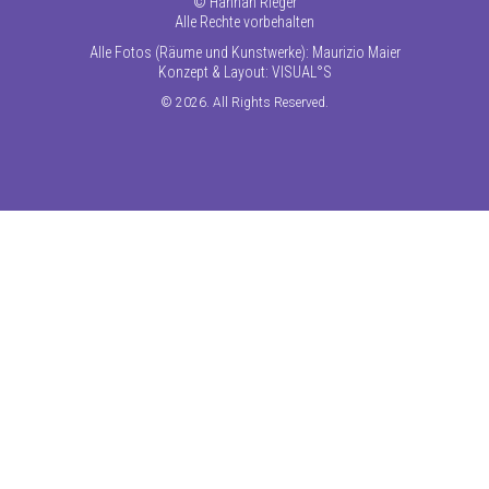
©
Hannah Rieger
Alle Rechte vorbehalten
Alle Fotos (Räume und Kunstwerke): Maurizio Maier
Konzept & Layout:
VISUAL°S
© 2026. All Rights Reserved.