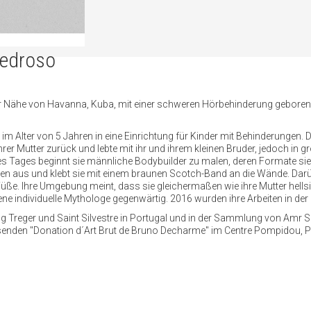
Pedroso
 Nähe von Havanna, Kuba, mit einer schweren Hörbehinderung geboren. Als
er im Alter von 5 Jahren in eine Einrichtung für Kinder mit Behinderung
rer Mutter zurück und lebte mit ihr und ihrem kleinen Bruder, jedoch in gro
es Tages beginnt sie männliche Bodybuilder zu malen, deren Formate si
ren aus und klebt sie mit einem braunen Scotch-Band an die Wände. Dar
üße. Ihre Umgebung meint, dass sie gleichermaßen wie ihre Mutter hellsich
individuelle Mythologe gegenwärtig. 2016 wurden ihre Arbeiten in der gale
 Treger und Saint Silvestre in Portugal und in der Sammlung von Amr Sh
enden "Donation d´Art Brut de Bruno Decharme" im Centre Pompidou, Par