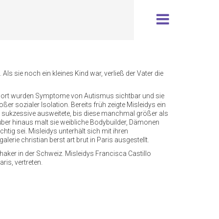
 sie noch ein kleines Kind war, verließ der Vater die
en. Dort wurden Symptome von Autismus sichtbar und sie
ßer sozialer Isolation. Bereits früh zeigte Misleidys ein
e sukzessive ausweitete, bis diese manchmal größer als
über hinaus malt sie weibliche Bodybuilder, Dämonen
tig sei. Misleidys unterhält sich mit ihren
rie christian berst art brut in Paris ausgestellt.
aker in der Schweiz. Misleidys Francisca Castillo
is, vertreten.