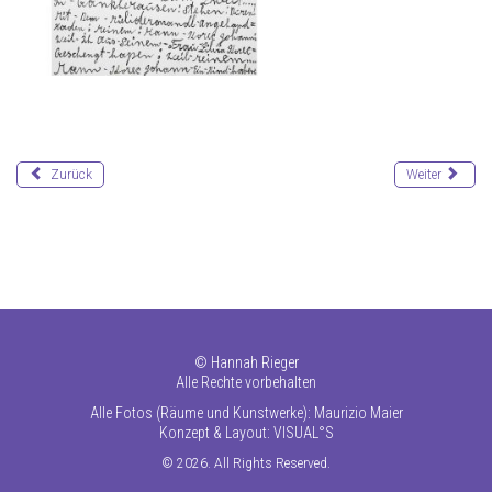
Zurück
Weiter
©
Hannah Rieger
Alle Rechte vorbehalten
Alle Fotos (Räume und Kunstwerke): Maurizio Maier
Konzept & Layout:
VISUAL°S
© 2026. All Rights Reserved.