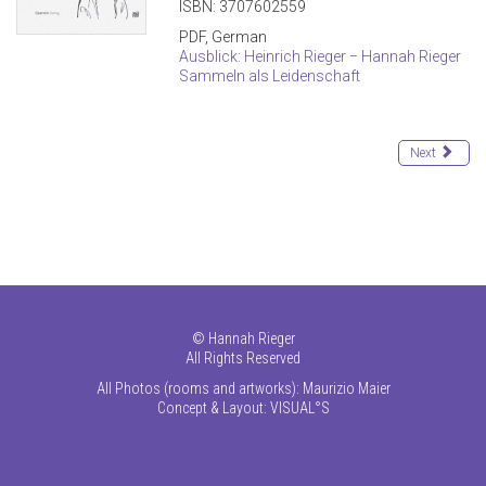
ISBN: 3707602559
PDF, German
Ausblick: Heinrich Rieger − Hannah Rieger
Sammeln als Leidenschaft
Next
©
Hannah Rieger
All Rights Reserved
All Photos (rooms and artworks): Maurizio Maier
Concept & Layout:
VISUAL°S