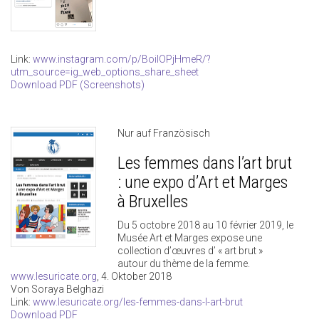
Link:
www.instagram.com/p/BoilOPjHmeR/?
utm_source=ig_web_options_share_sheet
Download PDF (Screenshots)
Nur auf Französisch
Les femmes dans l’art brut
: une expo d’Art et Marges
à Bruxelles
Du 5 octobre 2018 au 10 février 2019, le
Musée Art et Marges expose une
collection d’œuvres d’ « art brut »
autour du thème de la femme.
www.lesuricate.org
, 4. Oktober 2018
Von Soraya Belghazi
Link:
www.lesuricate.org/les-femmes-dans-l-art-brut
Download PDF