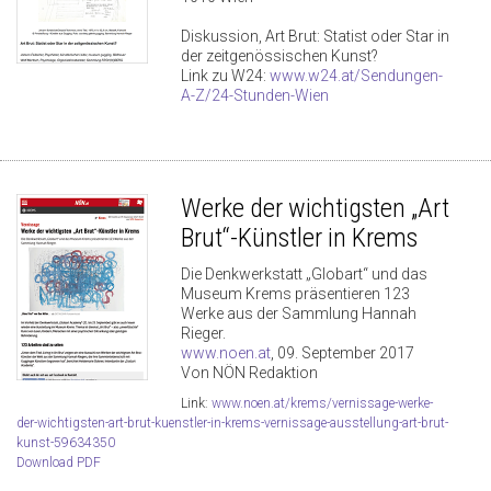
Diskussion, Art Brut: Statist oder Star in
der zeitgenössischen Kunst?
Link zu W24:
www.w24.at/Sendungen-
A-Z/24-Stunden-Wien
Werke der wichtigsten „Art
Brut“-Künstler in Krems
Die Denkwerkstatt „Globart“ und das
Museum Krems präsentieren 123
Werke aus der Sammlung Hannah
Rieger.
www.noen.at
, 09. September 2017
Von NÖN Redaktion
Link:
www.noen.at/krems/vernissage-werke-
der-wichtigsten-art-brut-kuenstler-in-krems-vernissage-ausstellung-art-brut-
kunst-59634350
Download PDF