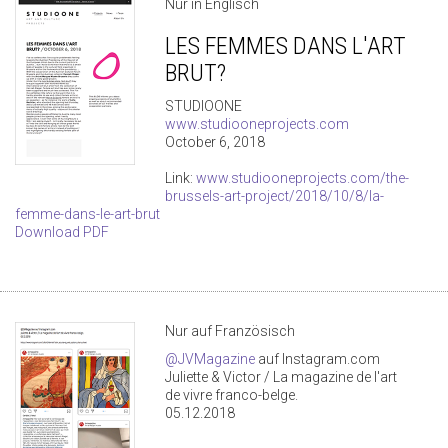
Nur in Englisch
LES FEMMES DANS L'ART
BRUT?
STUDIOONE
www.studiooneprojects.com
October 6, 2018
Link:
www.studiooneprojects.com/the-
brussels-art-project/2018/10/8/la-
femme-dans-le-art-brut
Download PDF
Nur auf Französisch
@JVMagazine
auf Instagram.com
Juliette & Victor / La magazine de l'art
de vivre franco-belge.
05.12.2018