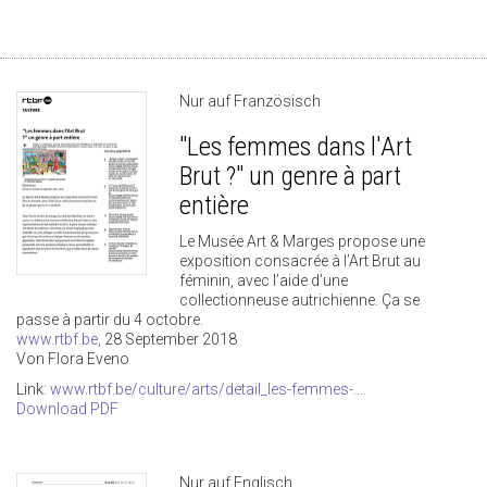
Nur auf Französisch
"Les femmes dans l'Art
Brut ?" un genre à part
entière
Le Musée Art & Marges propose une
exposition consacrée à l’Art Brut au
féminin, avec l’aide d’une
collectionneuse autrichienne. Ça se
passe à partir du 4 octobre.
www.rtbf.be,
28 September 2018
Von Flora Eveno
Link:
www.rtbf.be/culture/arts/detail_les-femmes-....
Download PDF
Nur auf Englisch