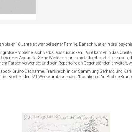
 bis er 16 Jahre alt war bei seiner Familie. Danach war er in drei psychi
 große Probleme, sich verbal auszudrücken. 1978 kam er in das Creative
zierte er Aquarelle. Seine Werke zeichnen sich durch zarte Linien aus, d
r mehr Farben verwendet und sein Repertoire an Gegenständen erweitert, 
tion abcd/ Bruno Decharme, Frankreich, in der Sammlung Gerhard und K
2021 im Kontext der 921 Werke umfassenden "Donation d´Art Brut de Brun