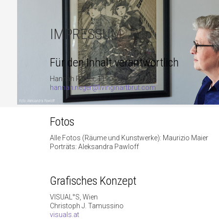
IMPRESSUM
Für den Inhalt verantwortlich
Hannah Rieger, 1190 Wien
hannah.rieger@livinginartbrut.com
Fotos
Alle Fotos (Räume und Kunstwerke): Maurizio Maier
Porträts: Aleksandra Pawloff
Grafisches Konzept
VISUAL°S, Wien
Christoph J. Tamussino
visuals.at