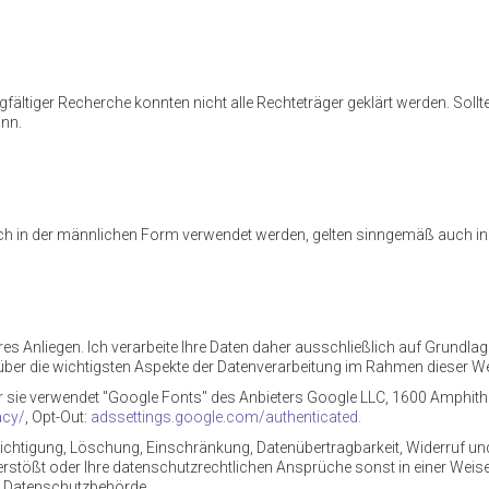
ältiger Recherche konnten nicht alle Rechteträger geklärt werden. Sollten
ann.
lich in der männlichen Form verwendet werden, gelten sinngemäß auch in
eres Anliegen. Ich verarbeite Ihre Daten daher ausschließlich auf Grun
über die wichtigsten Aspekte der Datenverarbeitung im Rahmen dieser We
r sie verwendet "Google Fonts" des Anbieters Google LLC, 1600 Amphith
acy/
, Opt-Out:
adssettings.google.com/authenticated.
erichtigung, Löschung, Einschränkung, Datenübertragbarkeit, Widerruf u
rstößt oder Ihre datenschutzrechtlichen Ansprüche sonst in einer Weise 
ie Datenschutzbehörde.