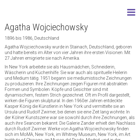
Agatha Wojciechowsky
1896 bis 1986, Deutschland
Agatha Wojciechowsky wurde in Stainach, Deutschland, geboren
und hatte bereits im Alter von vier Jahren ihre ersten Visionen. Mit
27 Jahren emigrierte sie nach Amerika.
In New York arbeitete sie als Hausmädchen, Schneiderin,
Wäscherin und Küchenhilfe. Sie war auch als spirituelle Heilerin
und Medium tätig. 1951 begann sie mediumistische Zeichnungen
zu produzieren. Ihre Zeichnungen zeigen Figuren mit abstrakten
Formen und Symbolen. Köpfe und Gesichter sind mit
dynamischem, festem Strich gezeichnet. Oft im Profil dargestellt,
wirken die Figuren skulptural. In den 1960er Jahren entdeckte
Kasper König die Künstlerin in New York und vermittelte sie an
Ursula und Rudolf Zwirner, bei denen sie eine Zeit lang wohnte. In
der Kölner Kunstszene war sie sowohl durch ihre Zeichnungen, als
auch ihre Seancen bekannt. Die Galerie Zander erhielt den Nachlass
durch Rudolf Zwirner. Werke von Agatha Wojciechowsky finden
sich im MoMA, New York, im Whitney Museum, New York, im Art