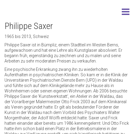
Philippe Saxer
1965 bis 2013, Schweiz
Philippe Saxer ist in Bümpliz, einem Stadtteil im Westen Berns,
aufgewachsen und hat eine Lehre als Kunstglaser absolviert. Er
begann früh, eigenständig zu zeichnen und zu malen und seine
Arbeiten zu sehr moderaten Preisen zu verkaufen.
Eine psychische Erkrankung zwang ihn zu wiederholten
Aufenthalten in psychiatrischen Kliniken. So kam er in die Klinik der
Universitären Psychiatrischen Dienste Bern (UPD) in der Waldau
und fühlte sich auf dem Klinikgelände mehr zu Hause als in
Wohnheimen oder seinen eigenen Wohnungen. Ab 2006 besuchte
Philippe Saxer die 'Kunstwerkstatt', ein Atelier in der Waldau, das
der Vorarlberger Malermeister Otto Frick 2003 auf dem Klinikareal
als Verein gegründet hatte. Er gilt als bedeutender Förderer der
Kunst in der Waldau nach dem Vorbild des Psychiaters Walter
Morgenthaler, der Adolf Wölfli entdeckt hatte. Saxer und Frick
hatten einander aber bereits um 1986 kennengelernt. Und Otto Frick
hatte ihm schon bald einen Platz in der Betriebsmalerei in der