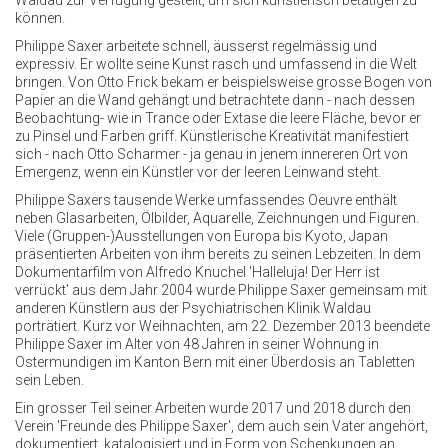
Waldau zur Verfügung gestellt, um sich künstlerisch betätigen zu
können.
Philippe Saxer arbeitete schnell, äusserst regelmässig und
expressiv. Er wollte seine Kunst rasch und umfassend in die Welt
bringen. Von Otto Frick bekam er beispielsweise grosse Bogen von
Papier an die Wand gehängt und betrachtete dann - nach dessen
Beobachtung- wie in Trance oder Extase die leere Fläche, bevor er
zu Pinsel und Farben griff. Künstlerische Kreativität manifestiert
sich - nach Otto Scharmer - ja genau in jenem innereren Ort von
Emergenz, wenn ein Künstler vor der leeren Leinwand steht.
Philippe Saxers tausende Werke umfassendes Oeuvre enthält
neben Glasarbeiten, Ölbilder, Aquarelle, Zeichnungen und Figuren.
Viele (Gruppen-)Ausstellungen von Europa bis Kyoto, Japan
präsentierten Arbeiten von ihm bereits zu seinen Lebzeiten. In dem
Dokumentarfilm von Alfredo Knuchel 'Halleluja! Der Herr ist
verrückt' aus dem Jahr 2004 wurde Philippe Saxer gemeinsam mit
anderen Künstlern aus der Psychiatrischen Klinik Waldau
porträtiert. Kurz vor Weihnachten, am 22. Dezember 2013 beendete
Philippe Saxer im Alter von 48 Jahren in seiner Wohnung in
Ostermundigen im Kanton Bern mit einer Überdosis an Tabletten
sein Leben.
Ein grosser Teil seiner Arbeiten wurde 2017 und 2018 durch den
Verein 'Freunde des Philippe Saxer', dem auch sein Vater angehört,
dokumentiert, katalogisiert und in Form von Schenkungen an