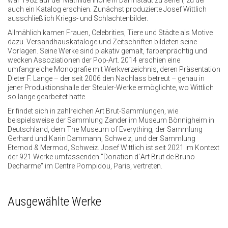
war 1982 auf der Mathildenhöhe in Darmstadt zu sehen, zu der
auch ein Katalog erschien. Zunächst produzierte Josef Wittlich
ausschließlich Kriegs- und Schlachtenbilder.
Allmählich kamen Frauen, Celebrities, Tiere und Städte als Motive
dazu. Versandhauskataloge und Zeitschriften bildeten seine
Vorlagen. Seine Werke sind plakativ gemalt, farbenprächtig und
wecken Assoziationen der Pop-Art. 2014 erschien eine
umfangreiche Monografie mit Werkverzeichnis, deren Präsentation
Dieter F. Lange – der seit 2006 den Nachlass betreut – genau in
jener Produktionshalle der Steuler-Werke ermöglichte, wo Wittlich
so lange gearbeitet hatte.
Er findet sich in zahlreichen Art Brut-Sammlungen, wie
beispielsweise der Sammlung Zander im Museum Bönnigheim in
Deutschland, dem The Museum of Everything, der Sammlung
Gerhard und Karin Dammann, Schweiz, und der Sammlung
Eternod & Mermod, Schweiz. Josef Wittlich ist seit 2021 im Kontext
der 921 Werke umfassenden "Donation d´Art Brut de Bruno
Decharme" im Centre Pompidou, Paris, vertreten.
Ausgewählte Werke