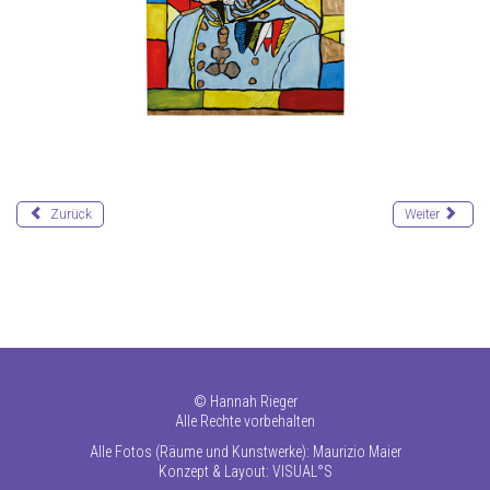
Zurück
Weiter
©
Hannah Rieger
Alle Rechte vorbehalten
Alle Fotos (Räume und Kunstwerke): Maurizio Maier
Konzept & Layout:
VISUAL°S