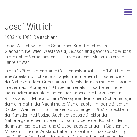
Josef Wittlich
1903 bis 1982, Deutschland
Josef Wittlich wurde als Sohn eines Knopfmachers in
Gladbach/Neuwied, Westerwald, Deutschland geboren und wuchs
in ärmlichen Verhältnissen auf. Er verlor seine Mutter, als er vier
Jahre alt war.
In den 1920er Jahren war er Gelegenheitsarbeiter und 1930 fand er
eine Arbeitsmöglichkeit als Tagelöhner in einem Bimssteinwerk in
der Nähe von Höhr-Grenzhausen. Bereits damals malte er in seiner
Freizeit nach Vorlagen. 1948 begann er als Hilfsarbeiter in einem
IndustrieKeramikunternehmen. Dort arbeitete er bis zu seinem
Ruhestand. Er lebte auch am Werksgelände in einem Schlafhaus, in
dem er meist in der Nacht malte. Man erlaubte ihm seine Bilder an
Decken, Wänden und Schränken aufzuhängen. 1967 entdeckte ihn
der Künstler Fred Stelzig. Auch der spätere Direktor der
Nationalgalerie Berlin Dieter Honisch förderte den Künstler, der
dann zahlreiche Einzel- und Gruppenausstellungen in Galerien und
Museen im In- und Ausland hatte. Eine zentrale Einzelausstellung