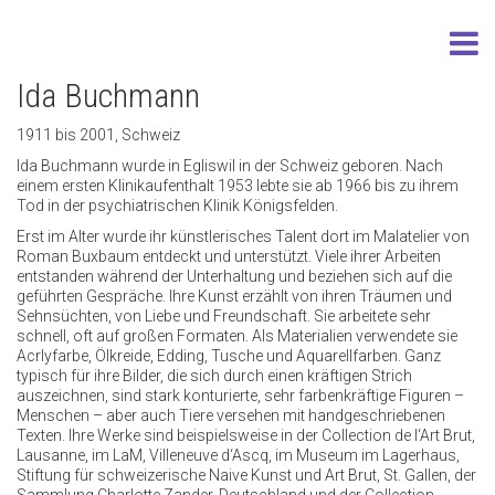
Ida Buchmann
1911 bis 2001, Schweiz
Ida Buchmann wurde in Egliswil in der Schweiz geboren. Nach
einem ersten Klinikaufenthalt 1953 lebte sie ab 1966 bis zu ihrem
Tod in der psychiatrischen Klinik Königsfelden.
Erst im Alter wurde ihr künstlerisches Talent dort im Malatelier von
Roman Buxbaum entdeckt und unterstützt. Viele ihrer Arbeiten
entstanden während der Unterhaltung und beziehen sich auf die
geführten Gespräche. Ihre Kunst erzählt von ihren Träumen und
Sehnsüchten, von Liebe und Freundschaft. Sie arbeitete sehr
schnell, oft auf großen Formaten. Als Materialien verwendete sie
Acrlyfarbe, Ölkreide, Edding, Tusche und Aquarellfarben. Ganz
typisch für ihre Bilder, die sich durch einen kräftigen Strich
auszeichnen, sind stark konturierte, sehr farbenkräftige Figuren –
Menschen – aber auch Tiere versehen mit handgeschriebenen
Texten. Ihre Werke sind beispielsweise in der Collection de l‘Art Brut,
Lausanne, im LaM, Villeneuve d‘Ascq, im Museum im Lagerhaus,
Stiftung für schweizerische Naive Kunst und Art Brut, St. Gallen, der