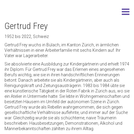
Gertrud Frey
1952 bis 2022, Schweiz
Gertrud Frey wuchs in Bülach, im Kanton Zürich, in ärmlichen
Verhältnissen in einer Arbeiterfamilie mit sechs Kindern auf. Ihr
Vater war Lagerarbeiter.
Sie absolvierte eine Ausbildung zur Kindergärtnerin und erhielt 1974
ihr Diplom. Für Gertrud Frey war das Erlernen eines angesehenen
Berufs wichtig, wie sie in ihren handschriftlichen Erinnerungen
betont. Danach arbeitete sie als Kindergärtnerin, aber auch als
Reinigungskraft und Zeitungsausträgerin. 1983 bis 1984 übte sie
eine künstlerische Tätigkeit in der Roten Fabrik in Zürich aus, wo sie
ein Atelier in Untermiete hatte. Sie lebte in Wohngemeinschaften und
besetzten Häusern im Umfeld der autonomen Szene in Zürich.
Gertrud Frey wurde als Rebellin wahrgenommen, die sich gegen
gesellschaftliche Verhältnisse auflehnte, und immer auf der Suche
war. Gleichzeitig wurde sie als schüchterne, naive Träumerin
beschrieben. Hausbesetzungen, Demonstrationen, Alkohol und
Männerbekanntschaften zählten zu ihrem Alltag.