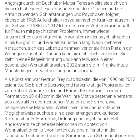
Angeregt durch ein Buch über Mutter Teresa wollte sie sich von
diesem bisherigen Leben lossagen und dem Glauben und der
Armut zuwenden. Schlafstörungen und Psychosen folgten,
ebenso ab 1985 Aufenthalte in psychiatrischen Krankenhäusern in
der Schweiz. 1986 bis 2012 lebte sie in einer Wohngemeinschaft
für Frauen mit psychischen Problemen, immer wieder
unterbrochen durch Aufenthalte vor allem in der psychiatrischen
Klinik Burghölzli, und war als Künstlerin tätig. Nach mehreren
Versuchen, sich das Leben zu nehmen, verlor sie ihren Platz in der
Wohngemeinschaft. Danach kann sie nicht mehr zeichnen. Sie
zieht in eine Pflegeeinrichtung und kann teilweise in einer
geschützten Werkstatt arbeiten. 2022 starb sie im Krankenhaus
Münsterlingen im Kanton Thurgau an Corona.
Als Künstlerin war Gertrud Frey Autodidaktin, die von 1990 bis 2012
zeichnete. Sie brachte überwiegend farbenkräftige Papierarbeiten
zumeist mit Wachskreiden und Farbstiften zumeist in einem
Format von 60 x 40 cm in die Welt. Ihre Motive bestehen einerseits
aus abstrakten geometrischen Mustern und Formen, wie
beispielsweise Mandalas, Wellenlinien oder Jaquard-Muster.
Möglicherweise suchte sie in diesen strengen strukturierten
Kompositionen Harmonie, Ordnung und psychischen Halt.
Andererseits zeichnete sie Menschen im Kontext von
Wohnsituationen, oft von hinten aus einem Fenster in die
Landschaft schauend und eine Stimmung von Sehnsucht oder ein