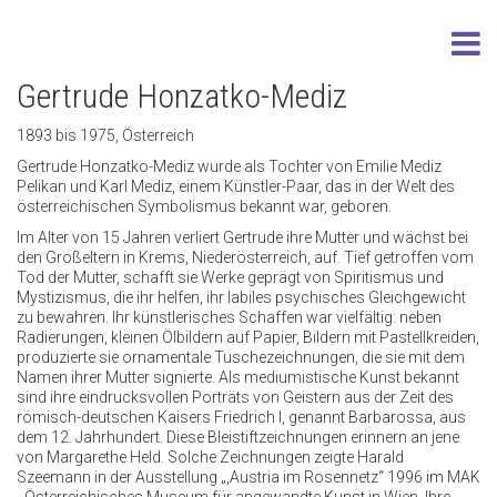
Gertrude Honzatko-Mediz
1893 bis 1975, Österreich
Gertrude Honzatko-Mediz wurde als Tochter von Emilie Mediz
Pelikan und Karl Mediz, einem Künstler-Paar, das in der Welt des
österreichischen Symbolismus bekannt war, geboren.
Im Alter von 15 Jahren verliert Gertrude ihre Mutter und wächst bei
den Großeltern in Krems, Niederösterreich, auf. Tief getroffen vom
Tod der Mutter, schafft sie Werke geprägt von Spiritismus und
Mystizismus, die ihr helfen, ihr labiles psychisches Gleichgewicht
zu bewahren. Ihr künstlerisches Schaffen war vielfältig: neben
Radierungen, kleinen Ölbildern auf Papier, Bildern mit Pastellkreiden,
produzierte sie ornamentale Tuschezeichnungen, die sie mit dem
Namen ihrer Mutter signierte. Als mediumistische Kunst bekannt
sind ihre eindrucksvollen Porträts von Geistern aus der Zeit des
römisch-deutschen Kaisers Friedrich I, genannt Barbarossa, aus
dem 12. Jahrhundert. Diese Bleistiftzeichnungen erinnern an jene
von Margarethe Held. Solche Zeichnungen zeigte Harald
Szeemann in der Ausstellung „,Austria im Rosennetz“ 1996 im MAK