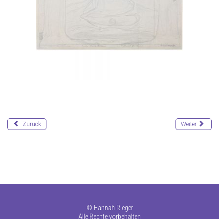
Zurück
Weiter
©
Hannah Rieger
Alle Rechte vorbehalten