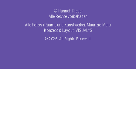
©
Hannah Rieger
Alle Rechte vorbehalten
Alle Fotos (Räume und Kunstwerke): Maurizio Maier
Konzept & Layout:
VISUAL°S
© 2026. All Rights Reserved.