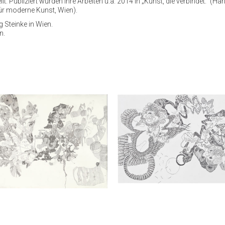
. Publiziert wurden ihre Arbeiten u.a. 2014 in „Kunst, die verbindet." (Ha
für moderne Kunst, Wien).
 Steinke in Wien.
n.