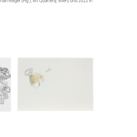
nnah Rieger (Hg.), Art Quarterly, Wien) und 2022 in