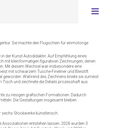
gentur. Sie machte den Flugschein für einmotorige
 in der Kunst Autodidaktin. Auf Empfehlung eines
ich mit kleinformatigen figurativen Zeichnungen, denen
 Wien. Mit diesem Wechsel war insbesondere eine
eist mit schwarzem Tusche-Fineliner und Bleistift
sional geworden. Während des Zeichnens kniete sie zumeist
en Tisch und zeichnete die Details prozesshaft aus.
nte zu riesigen grafischen Formationen. Dadurch
itteln. Die Gestaltungen insgesamt bleiben
r sechs Stockwerke künstlerisch.
e Assoziationen entstehen lassen. 2026 wurden 3