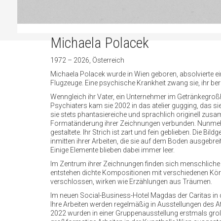
Michaela Polacek
1972 – 2026, Österreich
Michaela Polacek wurde in Wien geboren, absolvierte ei
Flugzeuge. Eine psychische Krankheit zwang sie, ihr ber
Wenngleich ihr Vater, ein Unternehmer im Getränkegroßh
Psychiaters kam sie 2002 in das atelier gugging, das si
sie stets phantasiereiche und sprachlich originell zusa
Formatänderung ihrer Zeichnungen verbunden. Nunmehr k
gestaltete. Ihr Strich ist zart und fein geblieben. Die 
inmitten ihrer Arbeiten, die sie auf dem Boden ausgebrei
Einige Elemente blieben dabei immer leer.
Im Zentrum ihrer Zeichnungen finden sich menschliche
entstehen dichte Kompositionen mit verschiedenen Körpe
verschlossen, wirken wie Erzählungen aus Träumen.
Im neuen Social-Business-Hotel Magdas der Caritas in 
Ihre Arbeiten werden regelmäßig in Ausstellungen des Ate
2022 wurden in einer Gruppenausstellung erstmals gro