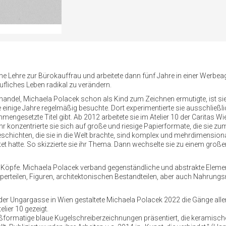
ne Lehre zur Bürokauffrau und arbeitete dann fünf Jahre in einer Werbea
ufliches Leben radikal zu verändern.
andel, Michaela Polacek schon als Kind zum Zeichnen ermutigte, ist sie
e einige Jahre regelmäßig besuchte. Dort experimentierte sie ausschließl
mmengesetzte Titel gibt. Ab 2012 arbeitete sie im Atelier 10 der Caritas
onzentrierte sie sich auf große und riesige Papierformate, die sie zum
Bildgeschichten, die sie in die Welt brachte, sind komplex und mehrdimen
tet hatte. So skizzierte sie ihr Thema. Dann wechselte sie zu einem groß
 Köpfe. Michaela Polacek verband gegenständliche und abstrakte Eleme
rteilen, Figuren, architektonischen Bestandteilen, aber auch Nahrungsm
der Ungargasse in Wien gestaltete Michaela Polacek 2022 die Gänge alle
lier 10 gezeigt.
ßformatige blaue Kugelschreiberzeichnungen präsentiert, die keramisch