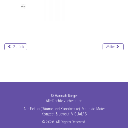
Zurück
Weiter
©
Hannah Rieger
Alle Rechte vorbehalten
Alle Fotos (Räume und Kunstwerke): Maurizio Maier
Konzept & Layout:
VISUAL°S
© 2026. All Rights Reserved.