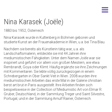
Nina Karasek (Joële)
1883 bis 1952, Österreich
Nina Karasek wurde in Kuttenberg in Böhmen geboren und
studierte Kunst an der Frauenakademie in Wien, u.a. bei Tina Blau.
Nachdem sie bereits als Künstlerin tätig war, u.a. als
Landschaftsmalerin, entdeckte sie mit 44 Jahren ihre
mediumistischen Fähigkeiten. Unter dem Namen Joële war sie
inspiriert und geführt vor allem von großen Meistern, wie etwa
Rembrandt, Goya oder Klimt. Häufig ergänzte sie ihre Zeichnungen
mit Kommentaren. Sie lebte völlig zurückgezogen in einem
Schrebergarten in Ober Sankt Veit in Wien. 2008 wurden ihre
mediumistischen Arbeiten das erste Mal in der Galerie christian
berst art brut in Paris ausgestellt. Ihre Arbeiten finden sich
beispielsweise in der Collection of Mediumistic Art von Elmar R.
Gruber, Deutschland, in der Sammlung Treger und Saint Silvestre,
Portugal, und in der Sammlung Arnulf Rainer, Österreich.