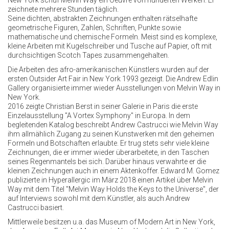
New York schuf Melvin Way ein Oeuvre von hunderten Werken. Er
zeichnete mehrere Stunden täglich.
Seine dichten, abstrakten Zeichnungen enthalten rätselhafte
geometrische Figuren, Zahlen, Schriften, Punkte sowie
mathematische und chemische Formeln. Meist sind es komplexe,
kleine Arbeiten mit Kugelschreiber und Tusche auf Papier, oft mit
durchsichtigen Scotch Tapes zusammengehalten.
Die Arbeiten des afro-amerikanischen Künstlers wurden auf der
ersten Outsider Art Fair in New York 1993 gezeigt. Die Andrew Edlin
Gallery organisierte immer wieder Ausstellungen von Melvin Way in
New York.
2016 zeigte Christian Berst in seiner Galerie in Paris die erste
Einzelausstellung "A Vortex Symphony" in Europa. In dem
begleitenden Katalog beschreibt Andrew Castrucci wie Melvin Way
ihm allmählich Zugang zu seinen Kunstwerken mit den geheimen
Formeln und Botschaften erlaubte. Er trug stets sehr viele kleine
Zeichnungen, die er immer wieder überarbeitete, in den Taschen
seines Regenmantels bei sich. Darüber hinaus verwahrte er die
kleinen Zeichnungen auch in einem Aktenkoffer. Edward M. Gomez
publizierte in Hyperallergic im März 2018 einen Artikel über Melvin
Way mit dem Titel "Melvin Way Holds the Keys to the Universe", der
auf Interviews sowohl mit dem Künstler, als auch Andrew
Castrucci basiert.
Mittlerweile besitzen u.a. das Museum of Modern Art in New York,