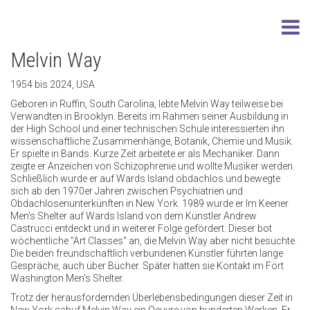
Melvin Way
1954 bis 2024, USA
Geboren in Ruffin, South Carolina, lebte Melvin Way teilweise bei
Verwandten in Brooklyn. Bereits im Rahmen seiner Ausbildung in
der High School und einer technischen Schule interessierten ihn
wissenschaftliche Zusammenhänge, Botanik, Chemie und Musik.
Er spielte in Bands. Kurze Zeit arbeitete er als Mechaniker. Dann
zeigte er Anzeichen von Schizophrenie und wollte Musiker werden.
Schließlich wurde er auf Wards Island obdachlos und bewegte
sich ab den 1970er Jahren zwischen Psychiatrien und
Obdachlosenunterkünften in New York. 1989 wurde er Im Keener
Men's Shelter auf Wards Island von dem Künstler Andrew
Castrucci entdeckt und in weiterer Folge gefördert. Dieser bot
wöchentliche "Art Classes" an, die Melvin Way aber nicht besuchte.
Die beiden freundschaftlich verbundenen Künstler führten lange
Gespräche, auch über Bücher. Später hatten sie Kontakt im Fort
Washington Men's Shelter.
Trotz der herausfordernden Überlebensbedingungen dieser Zeit in