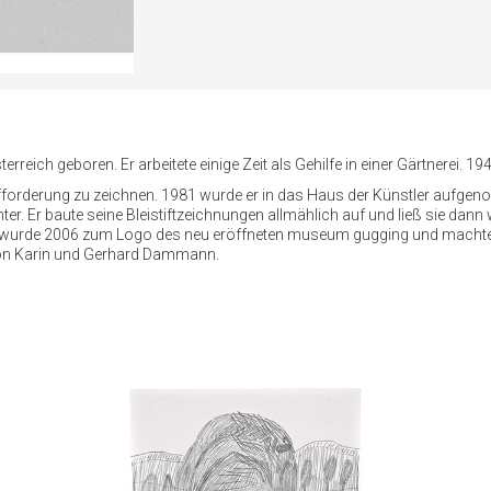
ich geboren. Er arbeitete einige Zeit als Gehilfe in einer Gärtnerei. 194
ufforderung zu zeichnen. 1981 wurde er in das Haus der Künstler aufgeno
r. Er baute seine Bleistiftzeichnungen allmählich auf und ließ sie dann 
te, wurde 2006 zum Logo des neu eröffneten museum gugging und machte i
von Karin und Gerhard Dammann.