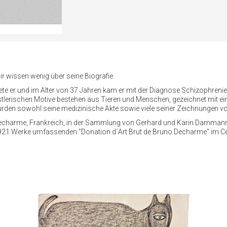
ir wissen wenig über seine Biografie.
ete er und im Alter von 37 Jahren kam er mit der Diagnose Schizophrenie i
tlerischen Motive bestehen aus Tieren und Menschen, gezeichnet mit eine
b wurden sowohl seine medizinische Akte sowie viele seiner Zeichnungen vo
 Decharme, Frankreich, in der Sammlung von Gerhard und Karin Dammann
 921 Werke umfassenden "Donation d´Art Brut de Bruno Decharme" im Cen