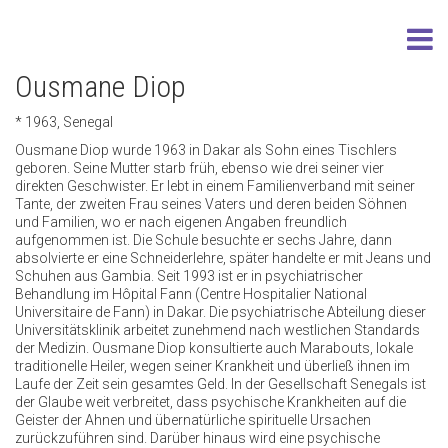
Ousmane Diop
* 1963, Senegal
Ousmane Diop wurde 1963 in Dakar als Sohn eines Tischlers
geboren. Seine Mutter starb früh, ebenso wie drei seiner vier
direkten Geschwister. Er lebt in einem Familienverband mit seiner
Tante, der zweiten Frau seines Vaters und deren beiden Söhnen
und Familien, wo er nach eigenen Angaben freundlich
aufgenommen ist. Die Schule besuchte er sechs Jahre, dann
absolvierte er eine Schneiderlehre, später handelte er mit Jeans und
Schuhen aus Gambia. Seit 1993 ist er in psychiatrischer
Behandlung im Hôpital Fann (Centre Hospitalier National
Universitaire de Fann) in Dakar. Die psychiatrische Abteilung dieser
Universitätsklinik arbeitet zunehmend nach westlichen Standards
der Medizin. Ousmane Diop konsultierte auch Marabouts, lokale
traditionelle Heiler, wegen seiner Krankheit und überließ ihnen im
Laufe der Zeit sein gesamtes Geld. In der Gesellschaft Senegals ist
der Glaube weit verbreitet, dass psychische Krankheiten auf die
Geister der Ahnen und übernatürliche spirituelle Ursachen
zurückzuführen sind. Darüber hinaus wird eine psychische