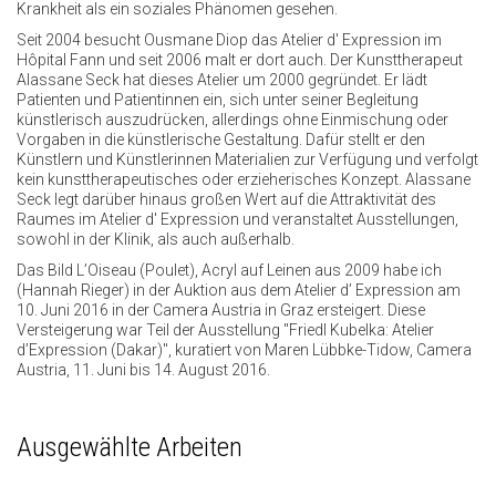
Krankheit als ein soziales Phänomen gesehen.
Seit 2004 besucht Ousmane Diop das Atelier d' Expression im
Hôpital Fann und seit 2006 malt er dort auch. Der Kunsttherapeut
Alassane Seck hat dieses Atelier um 2000 gegründet. Er lädt
Patienten und Patientinnen ein, sich unter seiner Begleitung
künstlerisch auszudrücken, allerdings ohne Einmischung oder
Vorgaben in die künstlerische Gestaltung. Dafür stellt er den
Künstlern und Künstlerinnen Materialien zur Verfügung und verfolgt
kein kunsttherapeutisches oder erzieherisches Konzept. Alassane
Seck legt darüber hinaus großen Wert auf die Attraktivität des
Raumes im Atelier d' Expression und veranstaltet Ausstellungen,
sowohl in der Klinik, als auch außerhalb.
Das Bild L’Oiseau (Poulet), Acryl auf Leinen aus 2009 habe ich
(Hannah Rieger) in der Auktion aus dem Atelier d’ Expression am
10. Juni 2016 in der Camera Austria in Graz ersteigert. Diese
Versteigerung war Teil der Ausstellung "Friedl Kubelka: Atelier
d’Expression (Dakar)", kuratiert von Maren Lübbke-Tidow, Camera
Austria, 11. Juni bis 14. August 2016.
Ausgewählte Arbeiten